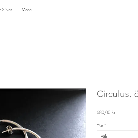
Silver
More
Circulus,
Pris
680,00 kr
Yta
*
Välj