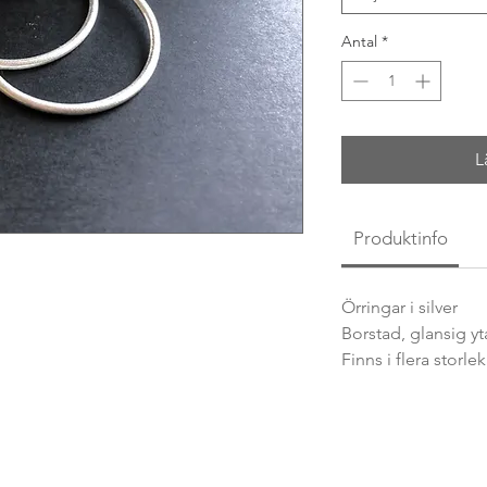
Antal
*
L
Produktinfo
Örringar i silver
Borstad, glansig yt
Finns i flera storlek