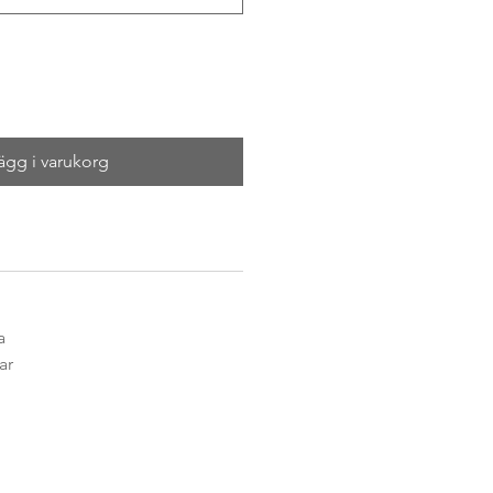
ägg i varukorg
a
ar