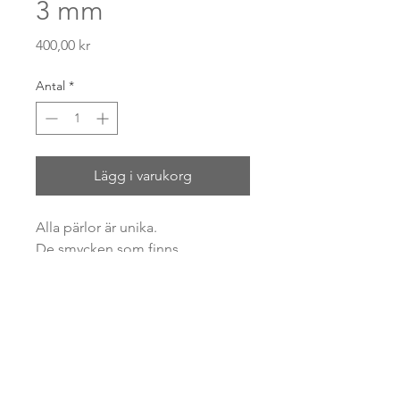
3 mm
Pris
400,00 kr
Antal
*
Lägg i varukorg
Alla pärlor är unika.
De smycken som finns
tillgängliga kan skilja sig något
från den på bilden.
Jag återkommer med aktuell
information innan ditt köp går
igenom.