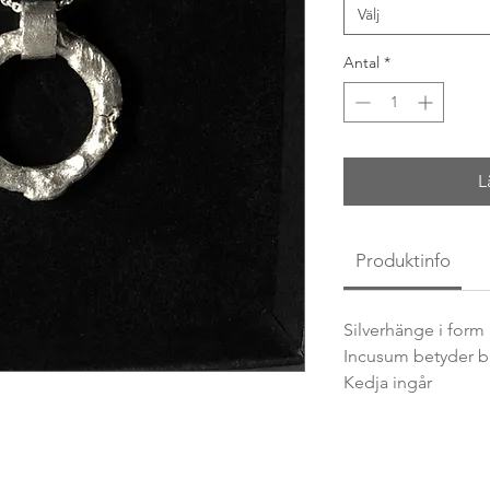
Välj
Antal
*
L
Produktinfo
Silverhänge i form
Incusum betyder b
Kedja ingår