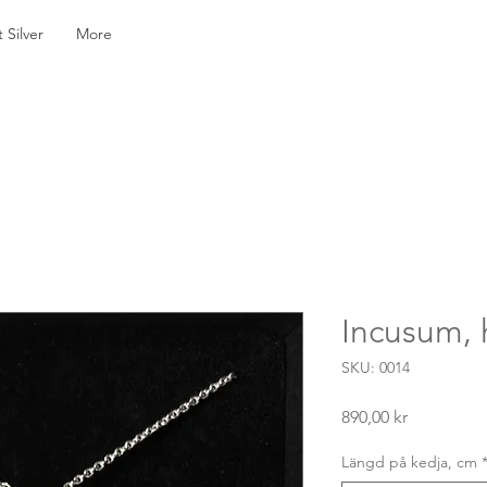
Silver
More
Incusum,
SKU: 0014
Pris
890,00 kr
Längd på kedja, cm