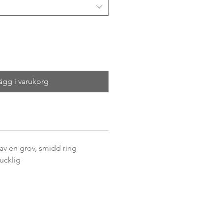
ägg i varukorg
 av en grov, smidd ring
ucklig